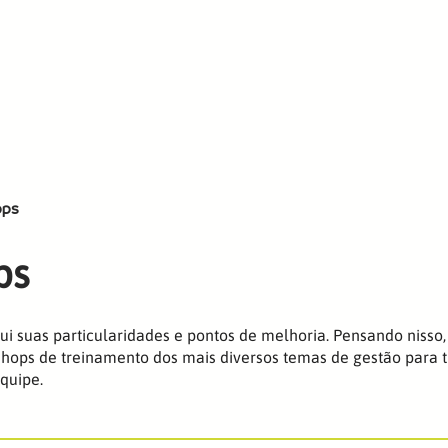
ica
IA para C-level
+
ops
ps
i suas particularidades e pontos de melhoria. Pensando nisso, 
ops de treinamento dos mais diversos temas de gestão para t
quipe.