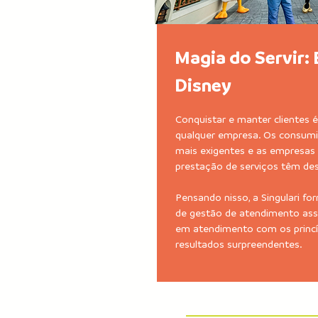
Magia do Servir
Disney
Conquistar e manter clientes 
qualquer empresa. Os consumi
mais exigentes e as empresas
prestação de serviços têm de
Pensando nisso, a Singulari f
de gestão de atendimento ass
em atendimento com os princí
resultados surpreendentes.