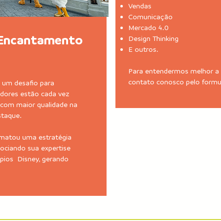
Vendas
Comunicação
Mercado 4.0
: Encantamento
Design Thinking
E outros.
Para entendermos melhor a 
contato conosco pelo formul
é um desafio para
dores estão cada vez
 com maior qualidade na
staque.
ormatou uma estratégia
ociando sua expertise
pios Disney, gerando