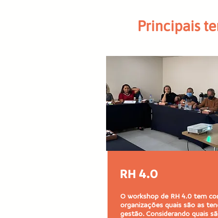
Principais 
RH 4.0
O workshop de RH 4.0 tem com
organizações quais são as ten
gestão. Considerando quais s