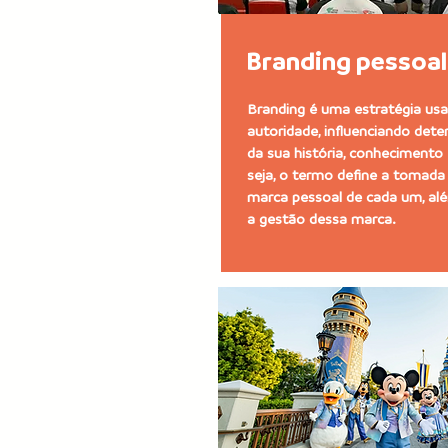
Branding pessoal
Branding é uma estratégia usa
autoridade, influenciando det
da sua história, conhecimento
seja, o termo define a tomada
marca pessoal de cada um, alé
a gestão dessa marca.