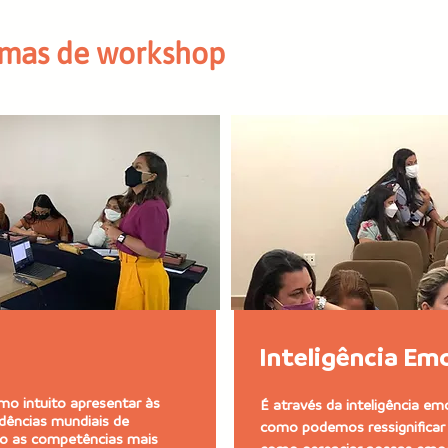
temas de workshop
Inteligência Em
o intuito apresentar às
É através da inteligência e
dências mundiais de
como podemos ressignificar 
ão as competências mais