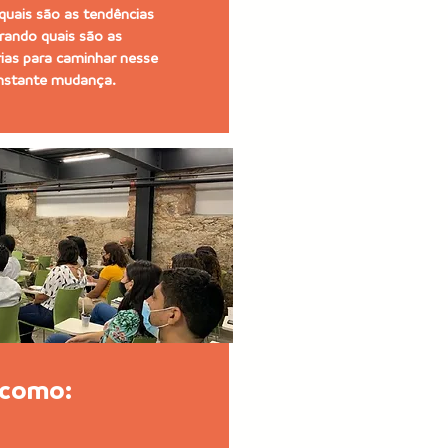
quais são as tendências
rando quais são as
ias para caminhar nesse
nstante mudança.
 como: