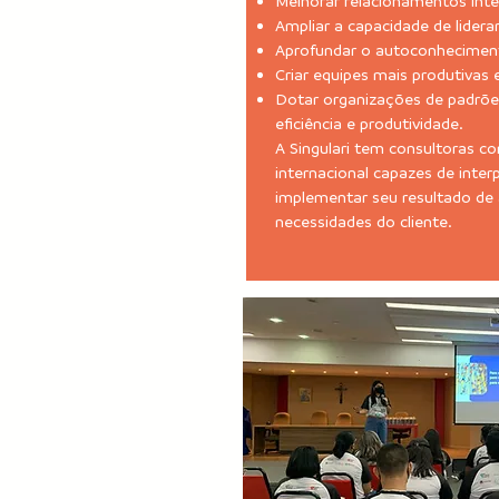
Melhorar relacionamentos inte
Ampliar a capacidade de liderar
Aprofundar o autoconhecimen
Criar equipes mais produtivas e
Dotar organizações de padrõe
eficiência e produtividade.
A Singulari tem consultoras c
internacional capazes de inter
implementar seu resultado de
necessidades do cliente.