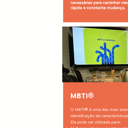
necessárias para caminhar n
rápida e constante mudança.
MBTI®
O MBTI® é uma das mais avan
identificação de característic
Ela pode ser utilizada para: