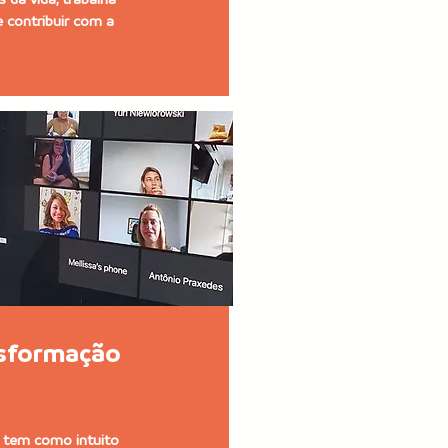
 contribuir com a
nsformação
tem como intuito