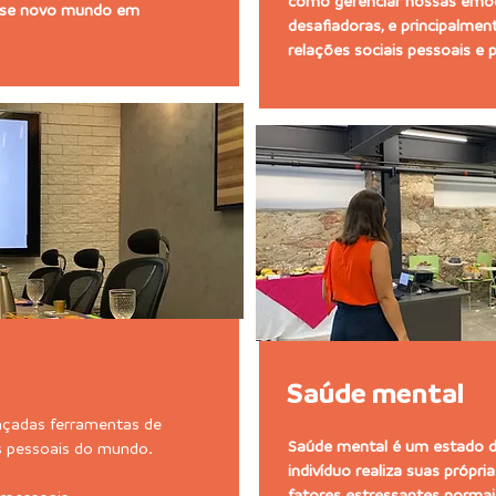
como gerenciar nossas emoç
esse novo mundo em
desafiadoras, e principalme
relações sociais pessoais e p
Saúde mental
çadas ferramentas de
Saúde mental é um estado 
as pessoais do mundo.
indivíduo realiza suas própri
fatores estressantes normais