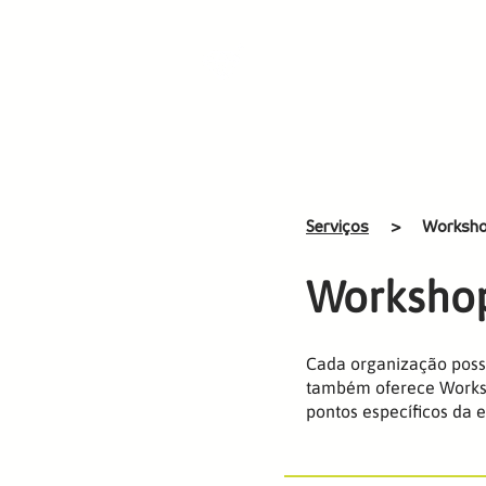
Início
IA na Prát
Serviços
> Worksh
Worksho
Cada organização possu
também oferece Worksh
pontos específicos da e