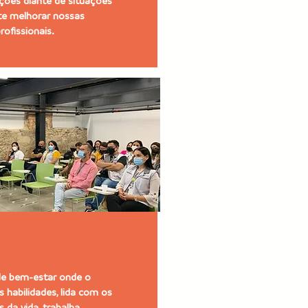
ões diante de situações
nte melhorar nossas
rofissionais.
de bem-estar onde o
as habilidades, lida com os
 da vida, trabalha