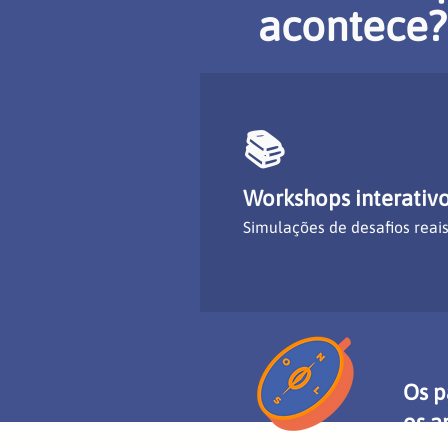
acontece?
📚
Workshops interativ
Simulações de desafios reai
Os p
os a