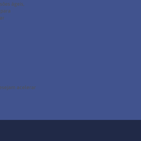
sões ágeis,
 para
ar
esejam acelerar