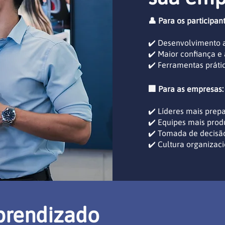
👤 Para os participant
✔️ Desenvolvimento a
✔️ Maior confiança e
✔️ Ferramentas práti
🏢 Para as empresas:
✔️ Líderes mais prep
✔️ Equipes mais prod
✔️ Tomada de decisã
✔️ Cultura organizaci
prendizado