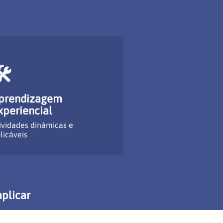
🛠
prendizagem
xperiencial
ividades dinâmicas e
licáveis
plicar