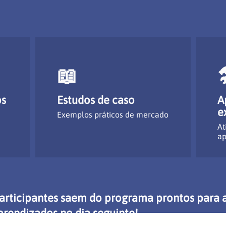
📖
os
Estudos de caso
A
e
s
Exemplos práticos de mercado
At
ap
articipantes saem do programa prontos para a
prendizados no dia seguinte!