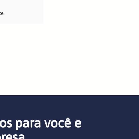
ce
os para você e
resa