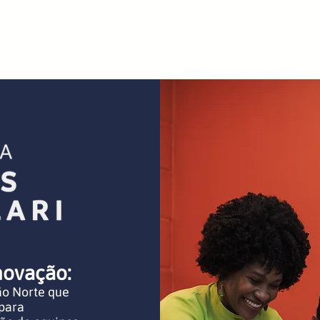
ica
IA para C-level
+
novação:
ão Norte que
 para