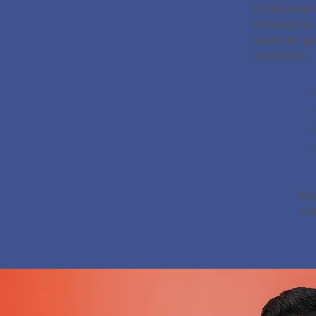
O mercado e
estratégicas
capacitar ge
resultados.
✅
✅
Di
o 