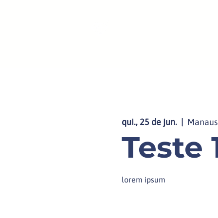
Início
IA na Prát
qui., 25 de jun.
  |  
Manaus
Teste 
lorem ipsum