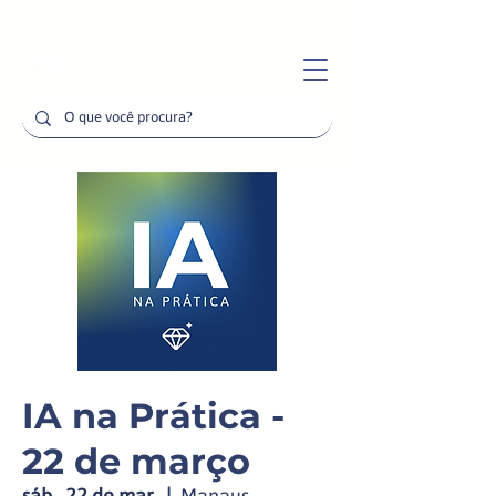
IA na Prática -
22 de março
sáb., 22 de mar.
  |  
Manaus