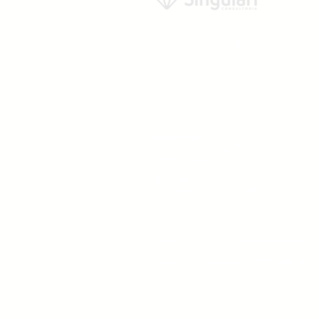
(92) 98852-5102
comercial@singulari.com.br
Manaus-AM
Av. Paraíba, 346 - São Francisco
CEP 69079-265
São Paulo-SP
Avenida Paulista, 1636 - Sala 1504 - Cerquei
CEP 01310-200
Termos e condições gerais de uso e/ou de
Política de Privacidade e Termos de Uso