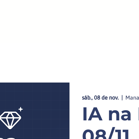
ica
IA para C-level
+
sáb., 08 de nov.
  |  
Mana
IA na 
08/11