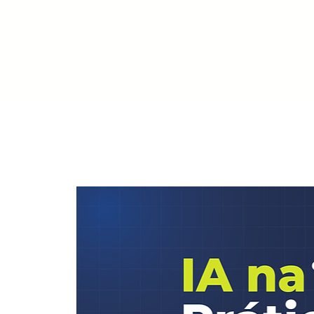
Início
IA na Prát