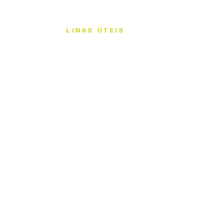
LINKS ÚTEIS
Início
IA na Prática
IA para C-level
Claude: do Chat ao Cowork
Agentes e Multiagentes
Cultura
ra César
Inteligência Artificial
Liderança
Inovação
 venda
Para Empresas
Vagas
IMERSÃO SINGULARI
Time