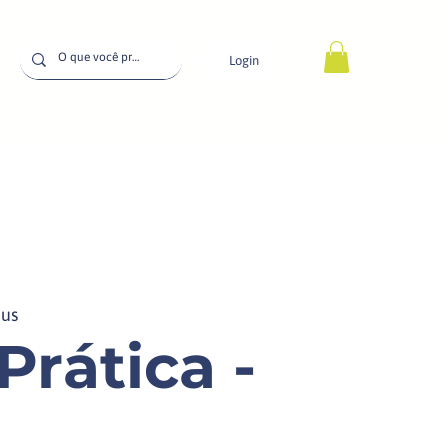
Login
us
Prática -