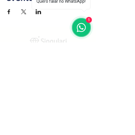
Quero falar no WhatsApp!
1
(92) 98852-5102
comercial@singulari.com.br
LINKS ÚTEIS
Manaus-AM
Av. Paraíba, 346 - São Francisco
CEP 69079-265
São Paulo-SP
Avenida Paulista, 1636 - Sala 1504 -
Cerqueira César
CEP
01310-200
Termos e condições gerais de uso e/ou
de venda