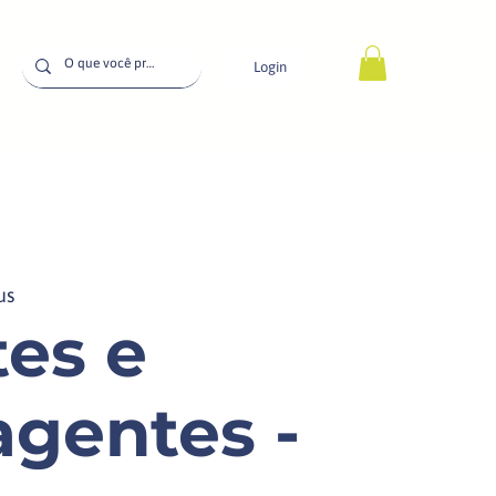
Login
us
es e
agentes -