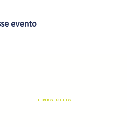
sse evento
LINKS ÚTEIS
Início
IA na Prática