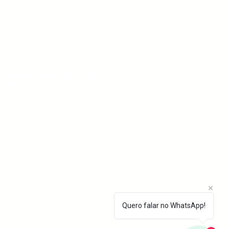
Singulari Consultoria SS Ltda
CNPJ 15.691.528/0001-21
Quero falar no WhatsApp!