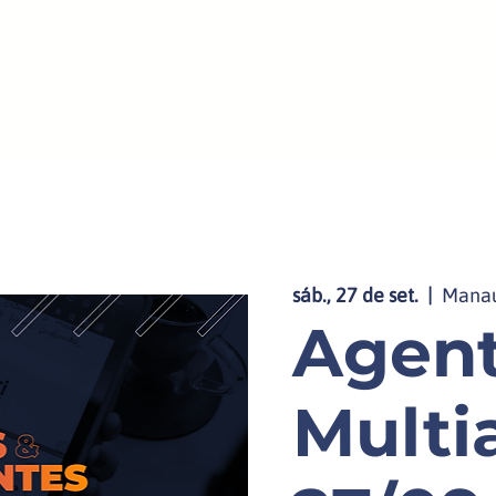
ica
IA para C-level
+
sáb., 27 de set.
  |  
Mana
Agent
Multi