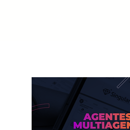
Início
IA na Prát