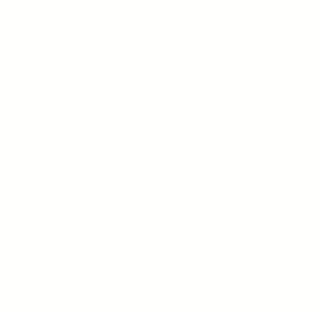
IA para C-level
Claude: do Chat ao Cowork
Agentes e Multiagentes
Cultura
ra César
Inteligência Artificial
Liderança
Inovação
 venda
Para Empresas
Vagas
IMERSÃO SINGULARI
Time
Na mídia
Trabalhe conosco
Press Kit
Turmas
Grupos