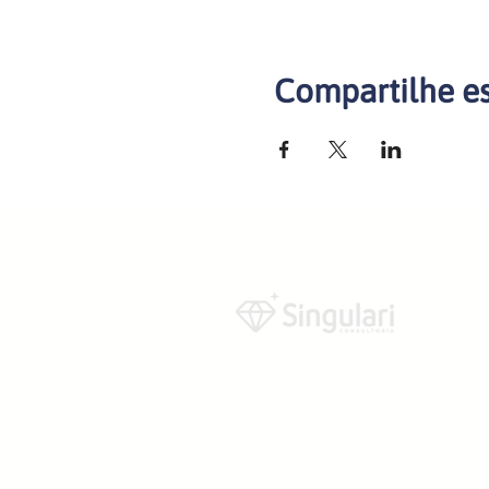
Compartilhe e
(92) 98852-5102
comercial@singulari.com.br