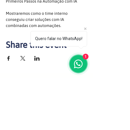
Primeiros Passos na Automação com IA
Mostraremos como o time interno 
conseguiu criar soluções com IA 
combinadas com automações. 
Quero falar no WhatsApp!
Share this event
1
(92) 98852-5102
comercial@singulari.com.br
USEFUL LINKS
Manaus-AM