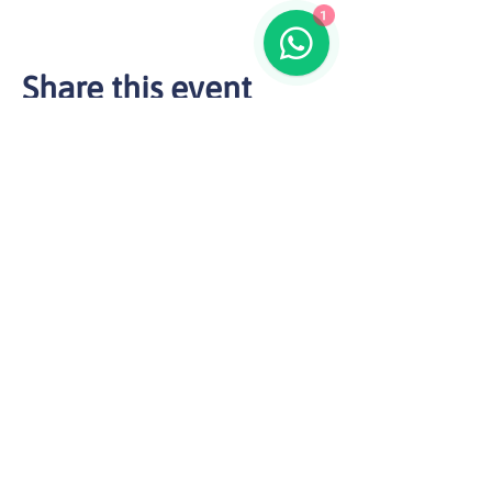
1
Share this event
(92) 98852-5102
comercial@singulari.com.br
USEFUL LINKS
Manaus-AM
346 Paraiba Ave - San Francisco
ZIP Code
69070-265
Sao Paulo-SP
Paulista Avenue, 1636 - Room 1504 -