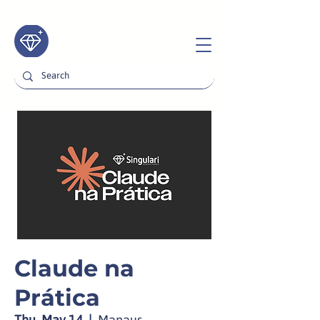
Claude na
Prática
Thu, May 14
  |  
Manaus